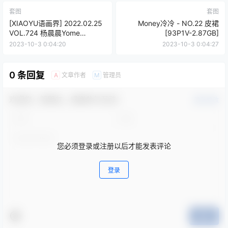
套图
套图
[XIAOYU语画界] 2022.02.25
Money冷冷 - NO.22 皮裙
VOL.724 杨晨晨Yome
[93P1V-2.87GB]
[75+1P]
2023-10-3 0:04:20
2023-10-3 0:04:27
0 条回复
文章作者
管理员
A
M
欢迎您，新朋友，感谢参与互动！
确认修改
您必须登录或注册以后才能发表评论
登录
提交