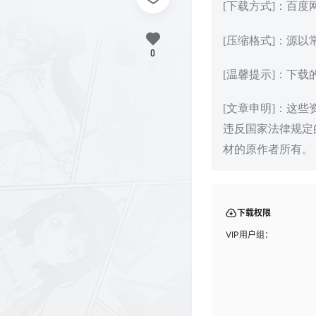
[下载方式]：百
[压缩格式]：源以
0
[温馨提示]：下
[文章申明]：这
违反国家法律规定
材的原作者所有。
下载权限
VIP用户组：