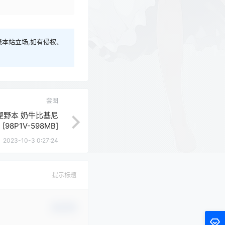
本站立场,如有侵权、
套图
53 樫野本 奶牛比基尼
[98P1V-598MB]
2023-10-3 0:27:24
提示标题
确认修改