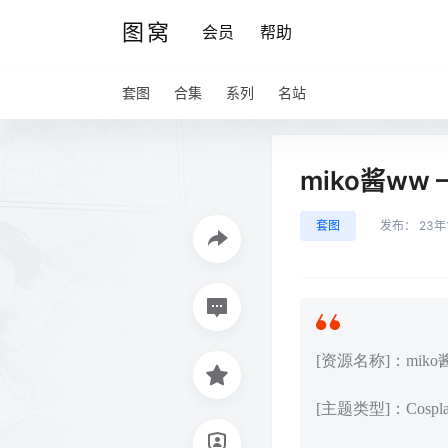
图窝
会员
帮助
套图
合集
系列
名站
miko酱ww 
套图
发布：
23年
[资源名称]：miko酱w
[主题类型]：Cos