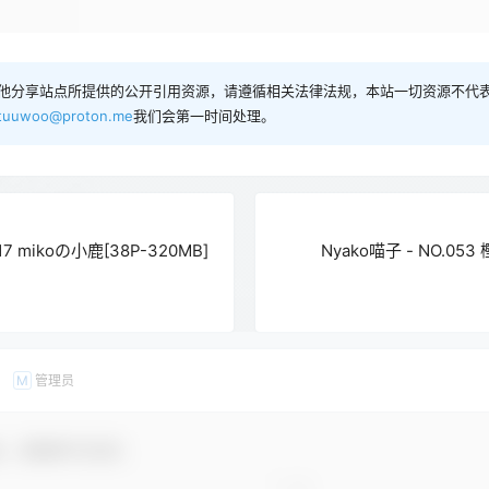
他分享站点所提供的公开引用资源，请遵循相关法律法规，本站一切资源不代表
tuuwoo@proton.me
我们会第一时间处理。
.17 mikoの小鹿[38P-320MB]
Nyako喵子 - NO.0
管理员
M
友，感谢参与互动！