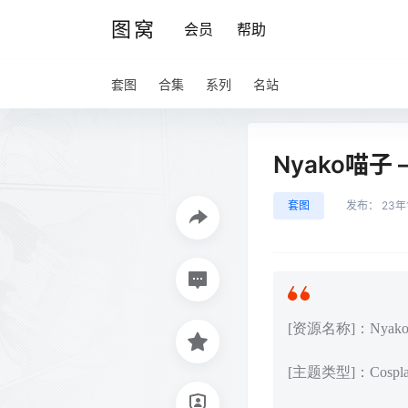
图窝
会员
帮助
套图
合集
系列
名站
Nyako喵子 
套图
发布：
23年
[资源名称]：Nyako
[主题类型]：Cos