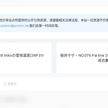
他分享站点所提供的公开引用资源，请遵循相关法律法规，本站一切资源不代表
tuuwoo@proton.me
我们会第一时间处理。
.18 mikoの雪地温泉[36P3V-
桜井宁宁 - NO.076 Partme
阅合集[
管理员
M
友，感谢参与互动！