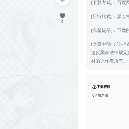
[下载方式]：百
[压缩格式]：源以
0
[温馨提示]：下
[文章申明]：这
违反国家法律规定
材的原作者所有。
下载权限
VIP用户组：