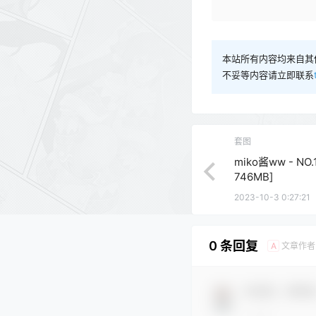
本站所有内容均来自其
不妥等内容请立即联系
套图
miko酱ww - NO
746MB]
2023-10-3 0:27:21
0 条回复
文章作者
A
欢迎您，新朋